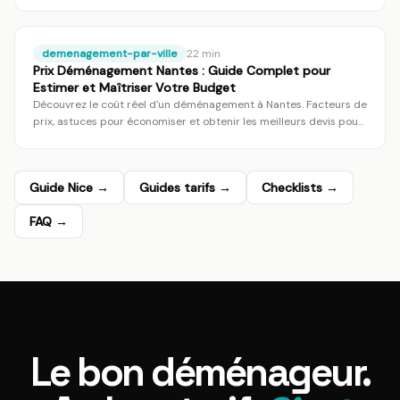
vérifiez le pro via Label Moverz.
demenagement-par-ville
22
min
Prix Déménagement Nantes : Guide Complet pour
Estimer et Maîtriser Votre Budget
Découvrez le coût réel d'un déménagement à Nantes. Facteurs de
prix, astuces pour économiser et obtenir les meilleurs devis pour
votre déménageur nantais.
Guide
Nice
→
Guides tarifs →
Checklists →
FAQ →
Le bon déménageur.