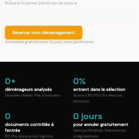
Publié le
01 janvier 2024
3
min de lecture
Réserver mon déménagement
Annulation gratuite sous 14 jours, sans justification.
0
+
0
%
déménageurs analysés
entrent dans la sélection
Données réelles. Pas d'annuaire.
Score ≥ 85/100. En dessous :
exclusion.
0
0
jours
documents contrôlés à
pour annuler gratuitement
l'entrée
Sans justification. Remboursé
RC Pro, assurance, registre,
intégralement.