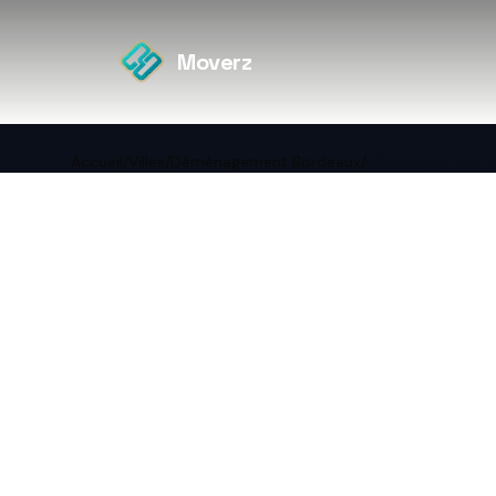
Moverz
Accueil
/
Villes
/
Déménagement Bordeaux
/
Déménagement pa
←
Retour à Déménagement
Borde
Démé