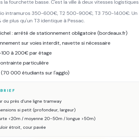
 la fourchette basse. C'est la ville à deux vitesses logistiques
tudio intramuros 350-600€, T2 500-900€, T3 750-1400€. Un 
de plus qu'un T3 identique à Pessac.
ichel : arrêté de stationnement obligatoire (bordeaux.fr)
nnement sur voies interdit, navette si nécessaire
 +100 à 200€ par étage
contrainte particulière
 (70 000 étudiants sur l'agglo)
BRIEF
sur ou près d'une ligne tramway
nsions si petit (profondeur, largeur)
courte <20m / moyenne 20-50m / longue >50m)
uloir étroit, cour pavée