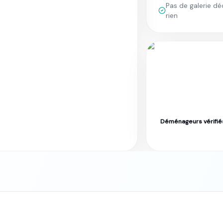
Pas de galerie déc
rien
Déménageurs vérifié
eaux · Tarif fixe garanti
Label Moverz · Excelle