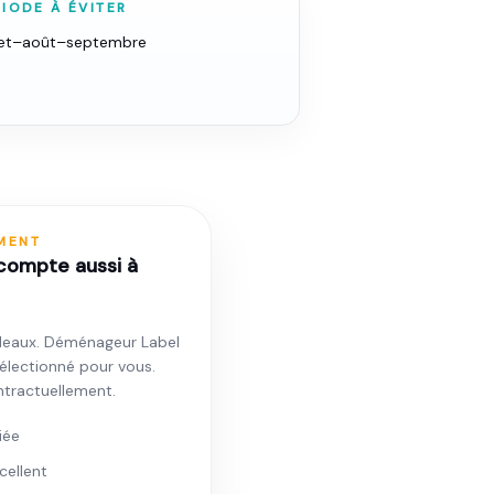
IODE À ÉVITER
llet–août–septembre
MENT
 compte aussi à
deaux. Déménageur Label
sélectionné pour vous.
ontractuellement.
iée
cellent