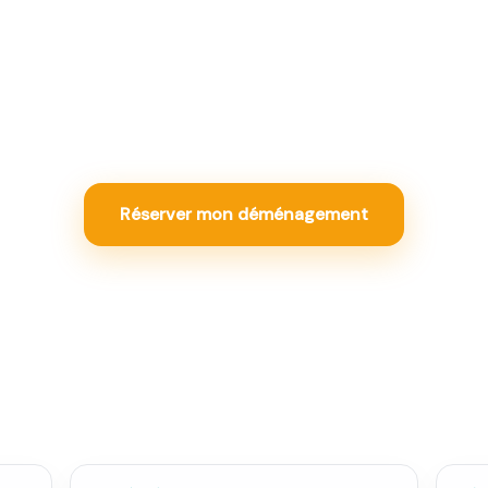
e, accès, formule éco : le tarif fixe est calculé sur vo
deaux. Le but n'est pas de payer moins sur le papier, 
juste.
Réserver mon déménagement
Voir aussi :
Prix d’un déménagement à
Bordeaux
→