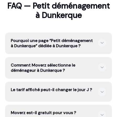
FAQ — Petit déménagement
à Dunkerque
Pourquoi une page “Petit déménagement
à Dunkerque” dédiée à Dunkerque ?
Parce que l’intention n’est pas la même : certains
Comment Moverz sélectionne le
cherchent un petit volume, d’autres du stockage, ou un
déménageur à Dunkerque ?
transport spécialisé. Une page dédiée permet de
calculer un tarif fixe plus précis.
Moverz analyse 3 000 déménageurs. Seuls les 10%
Le tarif affiché peut-il changer le jour J ?
meilleurs entrent dans la sélection. À Dunkerque, le
déménageur retenu doit passer le filtre : données
légales, avis clients, solidité financière et score ≥
85/100.
Non. Le tarif affiché par Moverz est un tarif fixe garanti
Moverz est-il gratuit pour vous ?
contractuellement. Les accès, le volume, la distance et