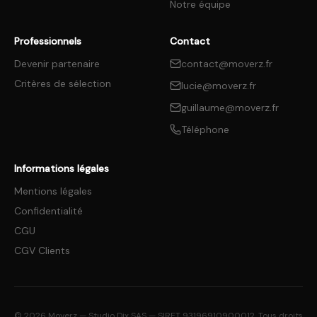
Notre équipe
Professionnels
Contact
Devenir partenaire
contact@moverz.fr
Critères de sélection
lucie@moverz.fr
guillaume@moverz.fr
Téléphone
Informations légales
Mentions légales
Confidentialité
CGU
CGV Clients
©
2026
Moverz — Studio Dix SAS — SIRET 93196910900012. Tous droits