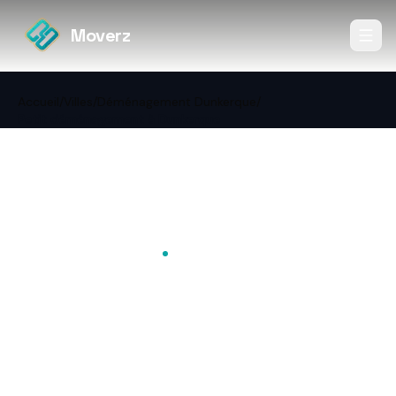
Moverz
Accueil
/
Villes
/
Déménagement Dunkerque
/
Petit déménagement à Dunkerque
←
Retour à Déménagement
Dunkerque
Petit volume
Petit déménagement à
Dunkerque
Studio, quelques meubles, colocation à Dunkerque : prix,