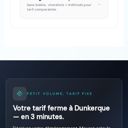
→
Sans blabla : checklists + méthode pour
tarif comparables.
PETIT VOLUME, TARIF FIXE
Votre tarif ferme à Dunkerque
— en 3 minutes.