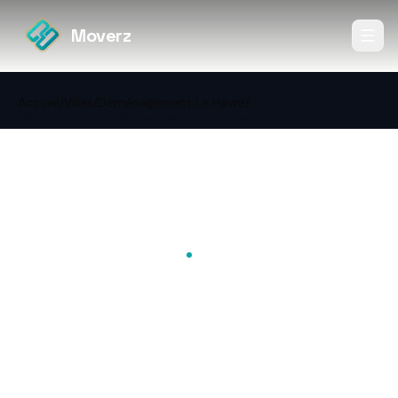
Moverz
Accueil
/
Villes
/
Déménagement Le Havre
/
Déménagement d'entreprise à Le Havre
←
Retour à Déménagement
Le Havre
B2B
Déménagement
d'entreprise à Le Havre
Bureaux, archives, informatique à Le Havre : prix,