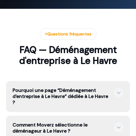
Questions fréquentes
FAQ — Déménagement
d'entreprise à Le Havre
Pourquoi une page “Déménagement
d'entreprise à Le Havre” dédiée à Le Havre
?
Parce que l’intention n’est pas la même : certains
Comment Moverz sélectionne le
cherchent un petit volume, d’autres du stockage, ou un
déménageur à Le Havre ?
transport spécialisé. Une page dédiée permet de