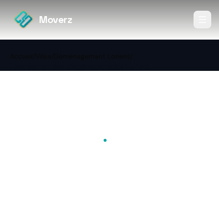
Moverz
Accueil
/
Villes
/
Déménagement Lorient
/
Location camion déménagement à Lorient
←
Retour à Déménagement
Lorient
DIY
Location camion
déménagement à Lorient
Volume utile, caution, assurance, stationnement à