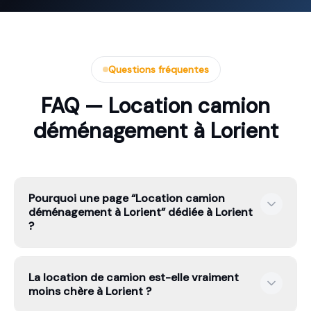
Questions fréquentes
FAQ — Location camion
déménagement à Lorient
Pourquoi une page “Location camion
déménagement à Lorient” dédiée à Lorient
?
Parce que l’intention n’est pas la même : certains
La location de camion est-elle vraiment
cherchent un petit volume, d’autres du stockage, ou un
moins chère à Lorient ?
transport spécialisé. Une page dédiée permet de