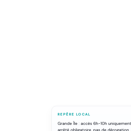
Porteurs, 
préciser po
REPÈRE LOCAL
Grande Île : accès 6h-10h uniquement
arrêté obligatoire, pas de dérogation