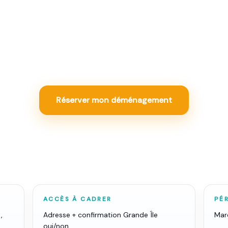
manutention, monte-meuble, matériel à Strasbourg : ce
ur obtenir un tarif fixe garanti quand vous n'avez pas
déménagement complet.
Réserver mon déménagement
ACCÈS À CADRER
PÉR
,
Adresse + confirmation Grande Île
Marc
oui/non