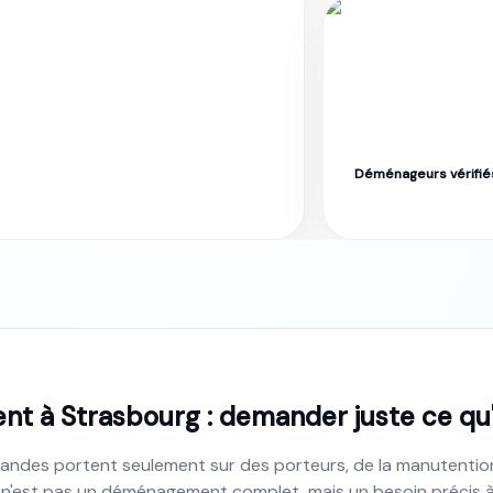
Déménageurs vérifié
sbourg · Tarif fixe garanti
Label Moverz · Excelle
 à Strasbourg : demander juste ce qu'i
ndes portent seulement sur des porteurs, de la manutenti
 n'est pas un déménagement complet, mais un besoin précis à