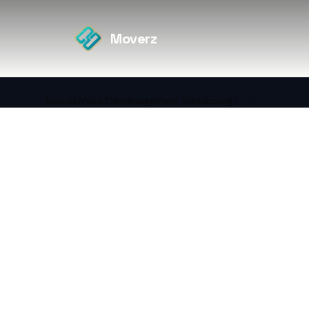
Moverz
Accueil
/
Villes
/
Déménagement Strasbourg
/
Aide au démén
←
Retour à Déménagement
Stras
Aid