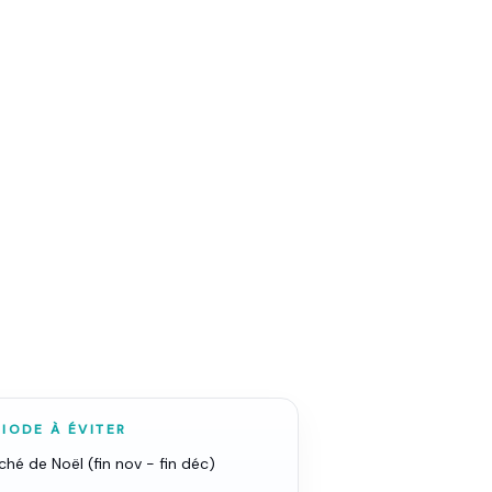
 qu'il faut
 besoin d'un
IODE À ÉVITER
hé de Noël (fin nov - fin déc)