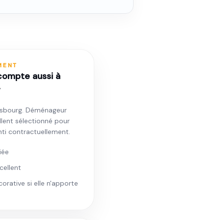
MENT
 compte aussi à
g
asbourg. Déménageur
llent sélectionné pour
anti contractuellement.
iée
cellent
orative si elle n'apporte