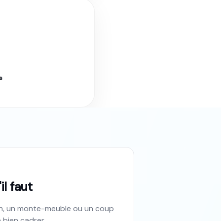
s
nt. Tarif fixe garanti.
l faut
on, un monte-meuble ou un coup
 bien cadrer.