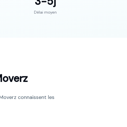
3-5
j
Délai moyen
overz
 Moverz connaissent les