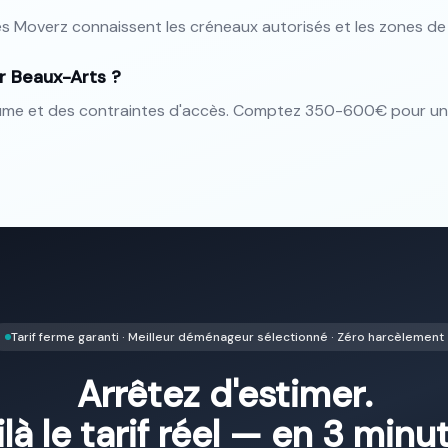
s Moverz connaissent les créneaux autorisés et les zones d
ur Beaux-Arts ?
lume et des contraintes d'accès. Comptez 350-600€ pour u
Tarif ferme garanti · Meilleur déménageur sélectionné · Zéro harcèlement
Arrêtez d'estimer.
là le tarif réel — en 3 minu