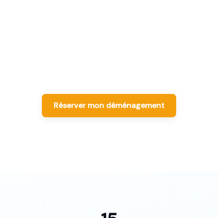
 ferme garanti, me
énageur sélectio
ageurs Label Moverz · Excellent pour le quartier beau
Réserver mon déménagement