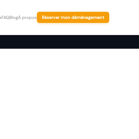
e
FAQ
Blog
À propos
Réserver mon déménagement
Arts —