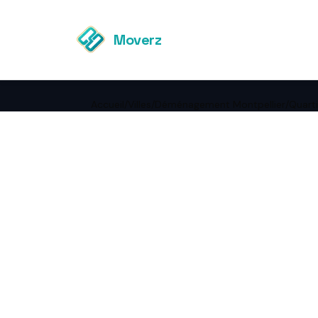
Moverz
Accueil
/
Villes
/
Déménagement Montpellier
/
Quarti
←
Retour à Déménagement
Montpellier
Démén