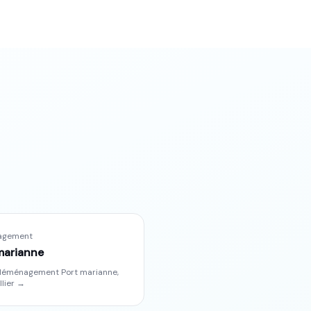
agement
marianne
déménagement
Port marianne
,
lier
→