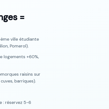
nges =
ème ville étudiante
ion, Pomerol).
de logements +60%,
emorques raisins sur
cuves, barriques).
 : réservez 5-6