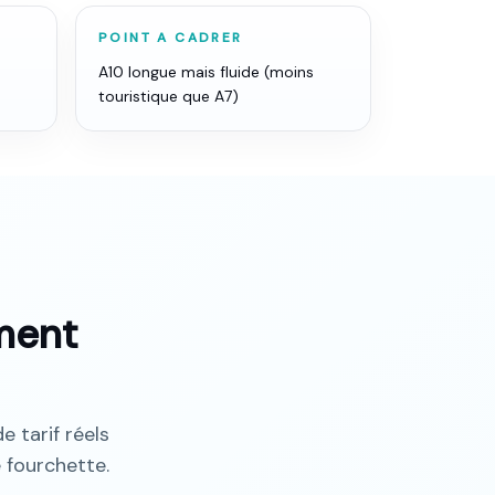
E
POINT A CADRER
A10 longue mais fluide (moins
touristique que A7)
ment
e tarif réels
 fourchette.