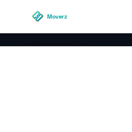
Moverz
Accueil
/
Villes
/
Déménagement Paris
/
Paris → Bordeaux
←
Retour à Déménagement
Paris
Paris 