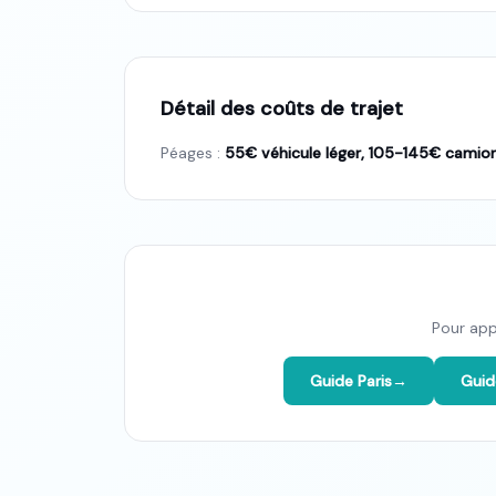
Détail des coûts de trajet
Péages :
55€ véhicule léger, 105-145€ camio
Pour appr
Guide Paris
→
Guid