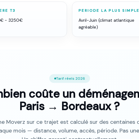
ERE T3
PERIODE LA PLUS SIMPL
0€ - 3250€
Avril-Juin (climat atlantique
agréable)
Tarif réels
2026
bien coûte un déménage
Paris
→
Bordeaux
?
me Moverz sur ce trajet est calculé sur des centaines d
aque mois — distance, volume, accès, période. Pas une