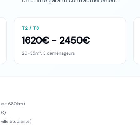
Un chiffre garanti contractuellement.
T2 / T3
1620€ - 2450€
20-35m³, 3 déménageurs
ouse 680km)
0€)
ille étudiante)