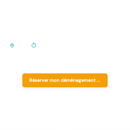
 ville UNESCO du 
c'est le Sud-Ouest atlantique. 580km, le vignoble 
arrivée UNESCO à gérer.
580 km
·
⏱
5h30 (trajet pur + pause)
·
A10 Aquitaine
r
115+ déménagements Paris-Bordeaux accompagnés
· Mis à jour
202
→
Réserver mon déménagement