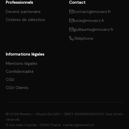
Professionnels
Contact
Devenir partenaire
contact@moverz.fr
Critères de sélection
lucie@moverz.fr
guillaume@moverz.fr
Téléphone
Informations légales
Mentions légales
Confidentialité
CGU
CGV Clients
©
2026
Moverz — Studio Dix SAS — SIRET 93196910900012. Tous droits
réservés.
5 rue Jean Coyttar · 17290 Thairé ·
contact@moverz.fr