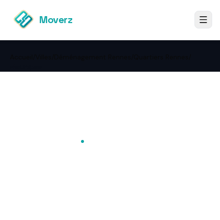
Moverz
Accueil
/
Villes
/
Déménagement Rennes
/
Quartiers Rennes
/
Maurepas
←
Retour à Déménagement
Rennes
Maurepas
·
Rennes
Déménagement
Maurepas —tarif ferme
garanti, meilleur