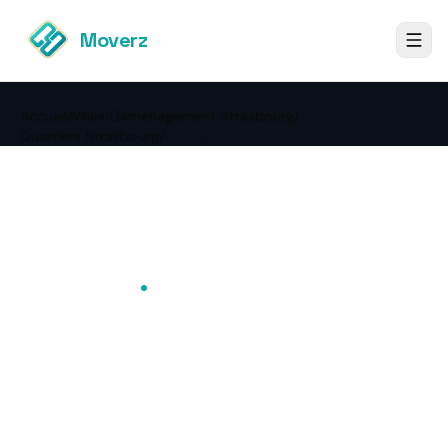
Moverz
Accueil
/
Villes
/
Déménagement Strasbourg
/
Quartiers Strasbourg
/
Koenigshoffen
←
Retour à Déménagement
Strasbourg
Koenigshoffen
·
Strasbourg
Déménagement
Koenigshoffen —tarif
ferme garanti, meilleur