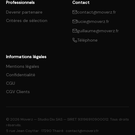
Professionnels
Contact
Devenir partenaire
contact@moverz.fr
Critères de sélection
lucie@moverz.fr
guillaume@moverz.fr
Téléphone
Informations légales
Mentions légales
Confidentialité
CGU
CGV Clients
©
2026
Moverz — Studio Dix SAS — SIRET 93196910900012. Tous droits
réservés.
5 rue Jean Coyttar · 17290 Thairé ·
contact@moverz.fr