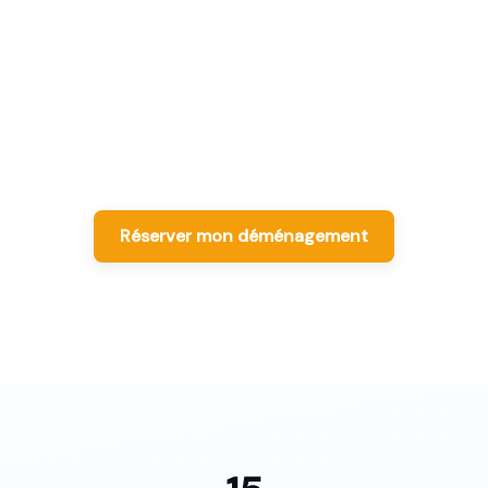
rme garanti, meill
énageur sélectio
nageurs Label Moverz · Excellent pour le quartier co
Réserver mon déménagement