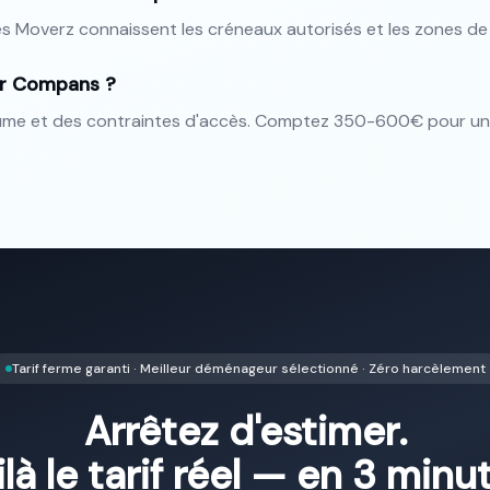
s Moverz connaissent les créneaux autorisés et les zones d
our Compans ?
lume et des contraintes d'accès. Comptez 350-600€ pour u
Tarif ferme garanti · Meilleur déménageur sélectionné · Zéro harcèlement
Arrêtez d'estimer.
là le tarif réel — en 3 minu