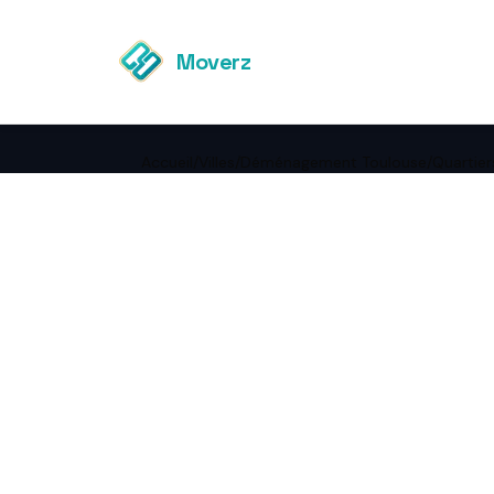
Moverz
Accueil
/
Villes
/
Déménagement Toulouse
/
Quartier
←
Retour à Déménagement
Toulouse
Déména