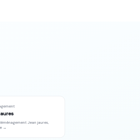
agement
jaures
déménagement
Jean jaures
,
e
→