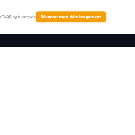
e
FAQ
Blog
À propos
Réserver mon déménagement
 —tarif