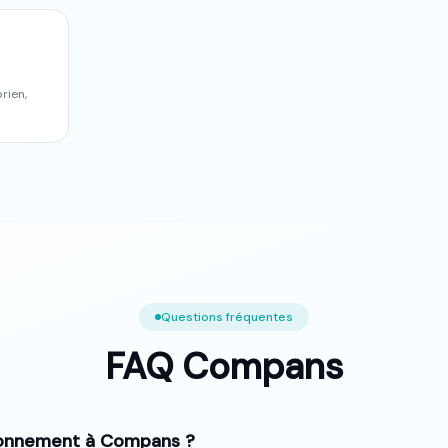
prien
,
Questions fréquentes
FAQ
Compans
ionnement à Compans ?