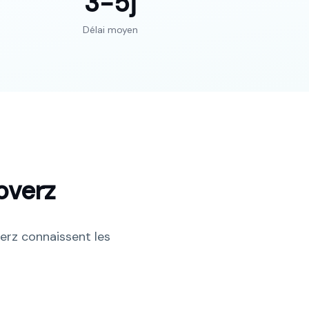
3-5
j
Délai moyen
overz
erz connaissent les