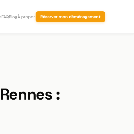
e
FAQ
Blog
À propos
Réserver mon déménagement
Votre tarif ferme garanti en 3 minutes
Moverz réserve pour vous. Tarif ferme
garanti contractuellement. Zéro
harcèlement.
★★★★★
5,0
/5 sur Google
Rennes :
“
Service très efficace
”
Service très efficace. J'ai trouvé en 3 jours
un déménageur de qualité à prix très
concurrentiel. Je recommande.
Dossier anonyme
Pros contrôlés & assurés