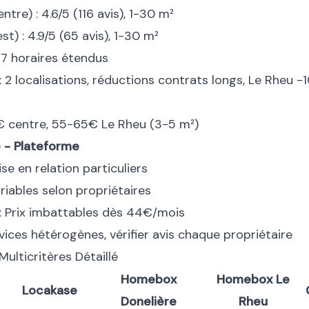
ntre) : 4.6/5 (116 avis), 1-30 m²
st) : 4.9/5 (65 avis), 1-30 m²
j/7 horaires étendus
 : 2 localisations, réductions contrats longs, Le Rheu 
0€ centre, 55-65€ Le Rheu (3-5 m²)
 - Plateforme
se en relation particuliers
ariables selon propriétaires
 : Prix imbattables dès 44€/mois
rvices hétérogènes, vérifier avis chaque propriétaire
ulticritères Détaillé
Homebox
Homebox Le
Locakase
Donelière
Rheu