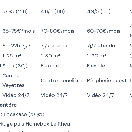
5.0/5 (216)
4.6/5 (116)
4.9/5 (65)
65-75€/mois
70-80€/mois
60-70€/mois
6h-22h 7j/7
7j/7 étendu
7j/7 étendu
1-25 m²
1-30 m²
1-30 m²
t
Sans (30j)
Flexible
Flexible
Centre
Centre Donelière
Périphérie ouest
Veyettes
Vidéo 24/7
Vidéo 24/7
Vidéo 24/7
V
critère :
 :
Locakase (5.0/5)
kage puis Homebox Le Rheu