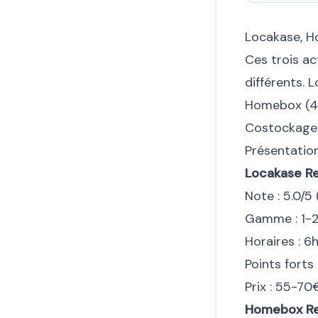
Locakase, H
Ces trois a
différents. L
Homebox (4.6
Costockage p
Présentatio
Locakase Re
Note : 5.0/5
Gamme : 1-
Horaires : 6
Points forts
Prix : 55-7
Homebox Re