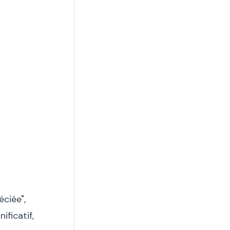
éciée",
ificatif,