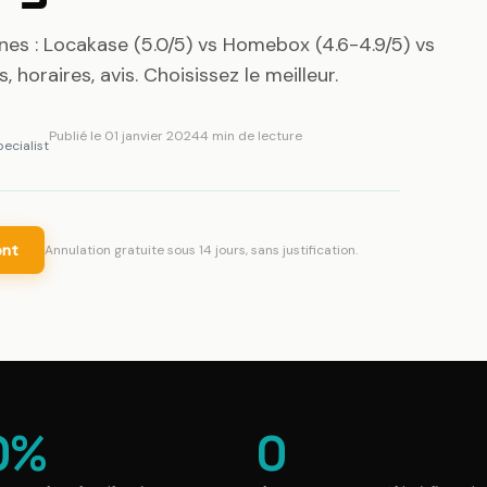
es : Locakase (5.0/5) vs Homebox (4.6-4.9/5) vs
, horaires, avis. Choisissez le meilleur.
Publié le
01 janvier 2024
4
min de lecture
ecialist
ent
Annulation gratuite sous 14 jours, sans justification.
0
%
0