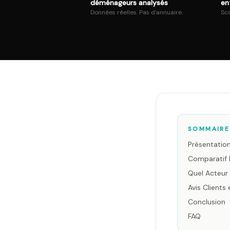
déménageurs analysés
en
Données réelles. Pas d'annuaire.
Sco
SOMMAIRE
Présentation
Comparatif M
Quel Acteur 
Avis Clients
Conclusion
FAQ