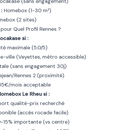
ocakase (sans engagement)
 :
Homebox (1-30 m²)
ebox (2 sites)
pour Quel Profil Rennes ?
ocakase si :
lité maximale (5.0/5)
e-ville (Veyettes, métro accessible)
totale (sans engagement 30j)
lejean/Rennes 2 (proximité)
85€/mois acceptable
Homebox Le Rheu si :
port qualité-prix recherché
ponible (accès rocade facile)
-15% importante (vs centre)