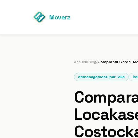
Moverz
Accueil
/
Blog
/
demenagement-par-ville
Re
Comparat
Locakas
Costock