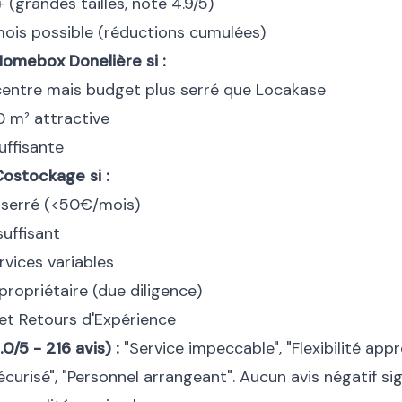
 (grandes tailles, note 4.9/5)
mois possible (réductions cumulées)
Homebox Donelière si :
centre mais budget plus serré que Locakase
 m² attractive
uffisante
Costockage si :
 serré (<50€/mois)
uffisant
vices variables
 propriétaire (due diligence)
 et Retours d'Expérience
0/5 - 216 avis) :
"Service impeccable", "Flexibilité appr
curisé", "Personnel arrangeant". Aucun avis négatif sign