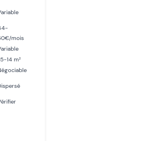
Variable
44-
60€/mois
Variable
1,5-14 m²
Négociable
Dispersé
érifier