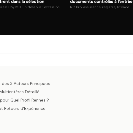
trent dans la sélection
documents contrôlés à l'entrée
re ≥ 85/100. En dessous : exclusion.
RC Pro, assurance, registre, licence.
 des 3 Acteurs Principaux
ulticritères Détaillé
pour Quel Profil Rennes ?
 et Retours d'Expérience