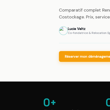
Comparatif complet Renn
Costockage. Prix, services
Lucie Veltz
LV
Co-fondatrice & Relocation Sp
Réserver mon déménagem
0
+