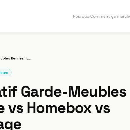
Pourquoi
Comment ça march
Comparatif Garde-Meubles Rennes : Locakase vs Homebox vs Costockage
nnes
if Garde-Meubles 
e vs Homebox vs
age