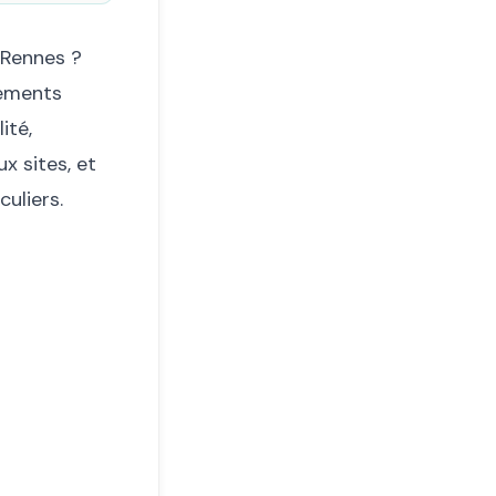
 Rennes ?
nements
ité,
x sites, et
uliers.