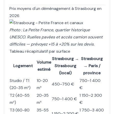
Prix moyens d'un déménagement à Strasbourg en
2026
Photo : La Petite France, quartier historique
UNESCO. Ruelles pavées et accès camion souvent
difficiles — prévoyez +15 à +20% sur les devis.
Tableau récapitulatif par surface
Strasbourg →
Strasbourg
Volume
Logement
Strasbourg
→ Paris /
estimé
(local)
province
Studio / T1
10-20
750–1 400
450–750 €
(20-35 m²)
m³
€
T2 (40-55
20-35
1 150–2 300
750–1 400 €
m²)
m³
€
T3 (60-80
35-55
1 750–3 400
1 150–2 200 €