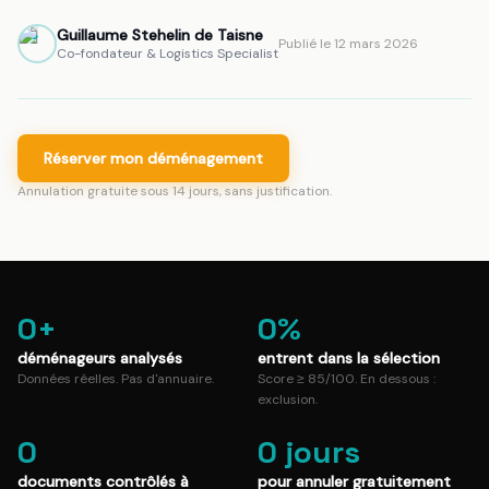
Guillaume Stehelin de Taisne
GS
Publié le
12 mars 2026
Co-fondateur & Logistics Specialist
Réserver mon déménagement
Annulation gratuite sous 14 jours, sans justification.
0
+
0
%
déménageurs analysés
entrent dans la sélection
Données réelles. Pas d'annuaire.
Score ≥ 85/100. En dessous :
exclusion.
0
0
jours
documents contrôlés à
pour annuler gratuitement