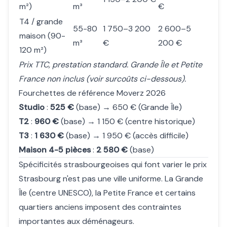
m²)
m³
€
T4 / grande
55-80
1 750–3 200
2 600–5
maison (90-
m³
€
200 €
120 m²)
Prix TTC, prestation standard. Grande Île et Petite
France non inclus (voir surcoûts ci-dessous).
Fourchettes de référence Moverz 2026
Studio
:
525 €
(base) → 650 € (Grande Île)
T2
:
960 €
(base) → 1 150 € (centre historique)
T3
:
1 630 €
(base) → 1 950 € (accès difficile)
Maison 4-5 pièces
:
2 580 €
(base)
Spécificités strasbourgeoises qui font varier le prix
Strasbourg n'est pas une ville uniforme. La Grande
Île (centre UNESCO), la Petite France et certains
quartiers anciens imposent des contraintes
importantes aux déménageurs.