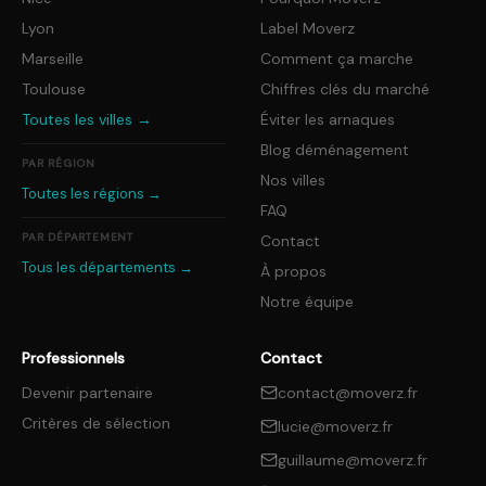
Lyon
Label Moverz
Marseille
Comment ça marche
Toulouse
Chiffres clés du marché
Toutes les villes →
Éviter les arnaques
Blog déménagement
PAR RÉGION
Nos villes
Toutes les régions →
FAQ
PAR DÉPARTEMENT
Contact
Tous les départements →
À propos
Notre équipe
Professionnels
Contact
Devenir partenaire
contact@moverz.fr
Critères de sélection
lucie@moverz.fr
guillaume@moverz.fr