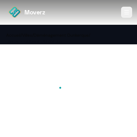
Moverz
Accueil
/
Villes
/
Déménagement Dunkerque
/
Garde-meuble à Dunkerque
←
Retour à Déménagement
Dunkerque
Stockage
Garde-meuble à
Dunkerque
Box, self-stockage ou solution via déménageur à