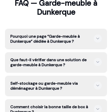
FAQ — Garde-meuble à
Dunkerque
Pourquoi une page “Garde-meuble à
Dunkerque” dédiée à Dunkerque ?
Parce que l’intention n’est pas la même : certains
Que faut-il vérifier dans une solution de
cherchent un petit volume, d’autres du stockage, ou un
garde-meuble à Dunkerque ?
transport spécialisé. Une page dédiée permet de
calculer un tarif fixe plus précis.
La taille utile, le type de stockage, l’assurance, les frais
Self-stockage ou garde-meuble via
de manutention, les frais de dossier et les conditions
déménageur à Dunkerque ?
de sortie. C’est rarement le loyer mensuel seul qui fait
le vrai coût.
Le self-stockage convient si vous voulez accéder
Comment choisir la bonne taille de box à
souvent à vos affaires. Une solution via déménageur
Dunkerque ?