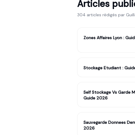
Articles publ
304
article
s
rédigé
s
par
Guil
Zones Affaires Lyon : Gu
Stockage Etudiant : Gui
Self Stockage Vs Garde Meu
Guide 2026
Sauvegarde Donnees Deme
2026