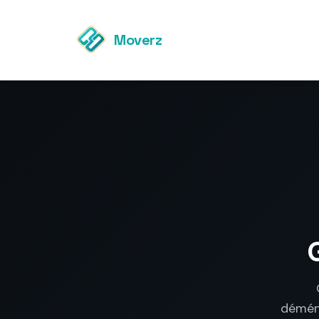
Moverz
G
déména