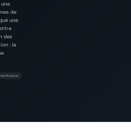
, une
ines de
iqué une
ettre.
on des
on : la
ne
 tarification