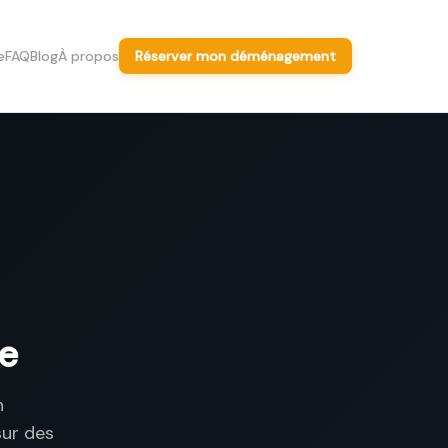
e
FAQ
Blog
À propos
Réserver mon déménagement
ne
n
sur des