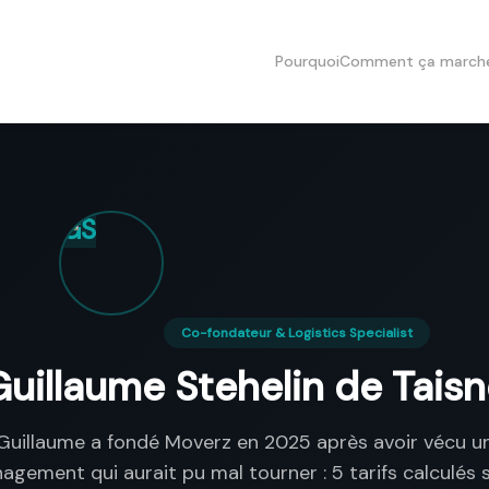
Pourquoi
Comment ça march
GS
Co-fondateur & Logistics Specialist
uillaume Stehelin de Tais
Guillaume a fondé Moverz en 2025 après avoir vécu u
gement qui aurait pu mal tourner : 5 tarifs calculés 